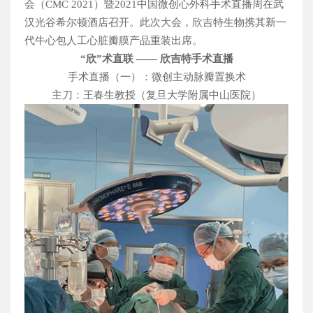
会（
CMC 2021
）暨
2021
中国微创心外科手术直播周在武
制造技术
质量保障
原材料保障
汉光谷希尔顿酒店召开。此次大会，欣吉特生物携其新一
代牛心包人工心脏瓣膜产品重装出席。
“欣”术直联 —— 欣吉特手术直播
学术资讯
企业新闻
专家合作
手术直播（一）：微创主动脉瓣置换术
社会责任
主刀：王春生教授（复旦大学附属中山医院）