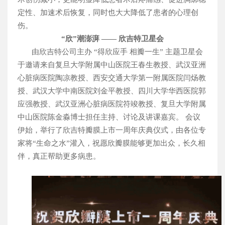
定性、加速术后恢复，同时也大大降低了患者的心理创
伤。
“欣”潮澎湃
—— 欣吉特卫星会
由欣吉特公司主办
“得欣应手 相瓣一生” 主题卫星会
于邀请来自复旦大学附属中山医院王春生教授、武汉亚洲
心脏病医院陶凉教授、西安交通大学第一附属医院闫炀教
授、武汉大学中南医院刘金平教授、四川大学华西医院郭
应强教授、武汉亚洲心脏病医院符竣教授、复旦大学附属
中山医院陈金淼博士担任主持、讨论及讲课嘉宾。
会议
伊始，举行了欣吉特瓣膜上市一周年庆典仪式，由各位专
家将“生命之水”灌入，祝愿欣瓣膜能够更加出众，长久相
伴，真正帮助更多病患。