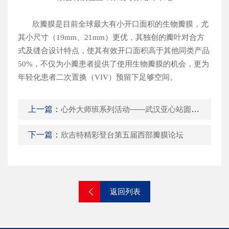
欣瓣膜是目前全球最大有小开口面积的生物瓣膜，尤
其小尺寸（
19mm
、
21mm
）更优，其独创的瓣叶对合方
式及缝合设计特点，使其有效开口面积高于其他同类产品
50%
，不仅为小瓣患者提供了使用生物瓣膜的机会，更为
年轻化患者二次置换（
VIV
）预留下足够空间。
上一篇：
心外大师班系列活动——武汉亚心站圆满举行
下一篇：
欣吉特精彩登台第五届西部瓣膜论坛
返回列表