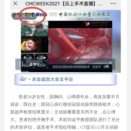
患者
56
岁女性，因胸闷、心悸两年余，再发加重半月
就诊；既往史：因冠心病行微创冠状动脉旁路移植术；心
脏超声检查结果显示：主动脉瓣重度关闭不全，左心增
大。患者拒绝开胸手术。术前刘金平教授团队进行了充分
的术前评估，该患者手术指征明确，
CT
提示
1/2
升主动脉