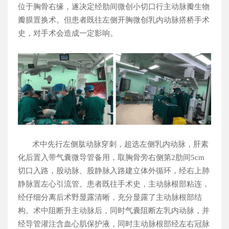
位于胸骨右缘，遂决定经肋间微创小切口行主动脉瓣生物
瓣膜置换术。但患者既往左侧开胸微创乳内动脉搭桥手术
史，对手术会造成一定影响。
术中先行左侧肱动脉穿刺，超选左侧乳内动脉，肝素
化后置入带气囊微导管备用，取胸骨旁右侧第
2
肋间
5cm
切口入路，股动脉、股静脉入路建立体外循环，经右上肺
静脉置左心引流管。患者既往手术史，主动脉根部粘连，
经仔细分离后术野显露清晰，充分显露了主动脉根部结
构。术中阻断升主动脉后，同时气囊阻断左乳内动脉，并
经导管灌注含血心肌保护液，同时主动脉根部经左右冠脉