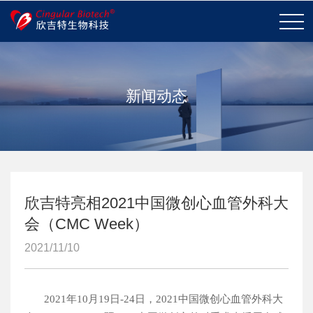
新闻动态
企业简介
荣誉和资质
企业愿景
发展历程
联系我们
加入我们
欣吉特亮相2021中国微创心血管外科大
心脏瓣膜置换
心脏瓣膜修复
组织修复
会（CMC Week）
其他
2021/11/10
核心技术
产品表现
2021
年
10
月
19
日
-24
日，
2021
中国微创心血管外科大