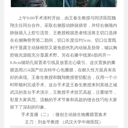
上午
9:00
手术准时开始，由王春生教授与同济医院魏
翔主任同台合作。采取右侧股动静脉插管，并经右侧颈内
静脉插入上腔引流管。王教授根据患者情况将主切口选择
在右侧胸骨旁第二肋间，切口长度仅约
5cm
。切口位置既
利于显露主动脉根部又避免损伤乳内动脉及肋骨，辅以胸
腔镜光源能充分显露术野。另在右腋中线第
6
肋间开一
0.8cm
辅助孔留置牵引线及放置左心吸引。这次置换的瓣
膜选用
25A
国产欣吉特牛心包瓣膜，在耐久性方面具有良
好的表现。王春生教授和魏翔教授密切配合，仅用一个小
时即顺利完成手术。这台手术是王春生教授来到英雄之城
武汉的首台手术演示，王教授手术技艺高超，注重细节，
彰显大家风范。流畅的手术节奏和高超的缝合技巧给大家
留下了深刻的印象。
手术直播（二）：微创主动脉生物瓣膜置换术
主刀：刘金平教授 （武汉大学中南医院）