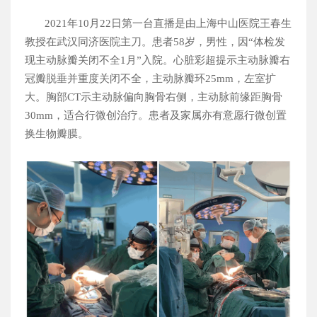
2021
年
10
月
22
日第一台直播是由上海中山医院王春生
教授在武汉同济医院主刀。患者
58
岁，男性，因“体检发
现主动脉瓣关闭不全
1
月”入院。心脏彩超提示主动脉瓣右
冠瓣脱垂并重度关闭不全，主动脉瓣环
25mm
，左室扩
大。胸部
CT
示主动脉偏向胸骨右侧，主动脉前缘距胸骨
30mm
，适合行微创治疗。患者及家属亦有意愿行微创置
换生物瓣膜。