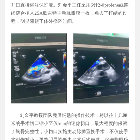
开口直接灌注保护液。刘金平主任采用
6
针
2-0prolene
线连
续缝合植入
25A
欣吉特主动脉瓣膜一枚，免去了打结的过
程，明显缩短了体外循环时间。
刘金平教授团队凭借娴熟的操作技术，将以往十几厘
米的手术切口缩小至仅
5cm
的迷你切口，最大程度的保留
了胸骨完整性，小切口实施主动脉瓣置换手术，不仅使手
术创伤减小，更能明显降低患者术后疼痛感、促进胸廓稳