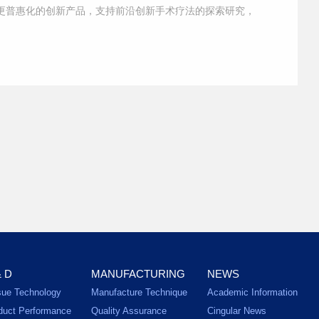
更普惠化的创新产品，支持前沿创新手术疗法的探索研究，
& D
MANUFACTURING
NEWS
sue Technology
Manufacture Technique
Academic Information
duct Performance
Quality Assurance
Cingular News