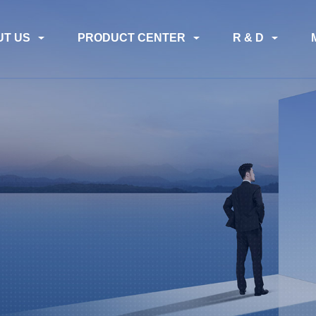
UT US
PRODUCT CENTER
R & D